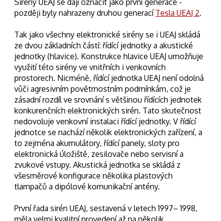
Sirény UEAJ se dají označit jako první generace -
později byly nahrazeny druhou generací
Tesla UEAJ 2
.
Tak jako všechny elektronické sirény se i UEAJ skládá
ze dvou základních částí: řídící jednotky a akustické
jednotky (hlavice). Konstrukce hlavice UEAJ umožňuje
využití této sirény ve vnitřních i venkovních
prostorech. Nicméně, řídící jednotka UEAJ není odolná
vůči agresivním povětrnostním podmínkám, což je
zásadní rozdíl ve srovnání s většinou řídících jednotek
konkurenčních elektronických sirén. Tato skutečnost
nedovoluje venkovní instalaci řídící jednotky. V řídící
jednotce se nachází několik elektronických zařízení, a
to zejména akumulátory, řídící panely, sloty pro
elektronická úložiště, zesilovače nebo servisní a
zvukové vstupy. Akustická jednotka se skládá z
všesměrové konfigurace několika plastových
tlampačů a dipólové komunikační antény.
První řada sirén UEAJ, sestavená v letech 1997– 1998,
měla velmi kvalitní provedení až na několik