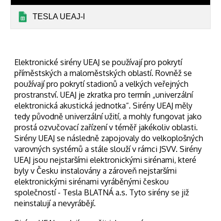
TESLA UEAJ-I
Elektronické sirény UEAJ se používají pro pokrytí
příměstských a maloměstských oblastí. Rovněž se
používají pro pokrytí stadionů a velkých veřejných
prostranství. UEAJ je zkratka pro termín „univerzální
elektronická akustická jednotka“. Sirény UEAJ měly
tedy původně univerzální užití, a mohly fungovat jako
prostá ozvučovací zařízení v téměř jakékoliv oblasti.
Sirény UEAJ se následně zapojovaly do velkoplošných
varovných systémů a stále slouží v rámci JSVV. Sirény
UEAJ jsou nejstaršími elektronickými sirénami, které
byly v Česku instalovány a zároveň nejstaršími
elektronickými sirénami vyráběnými českou
společností - Tesla BLATNÁ a.s. Tyto sirény se již
neinstalují a nevyrábějí.